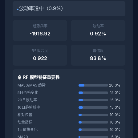
波动率适中（0.9%）
•
趋势斜率
波动率
-1916.92
0.92%
R² 拟合度
置信度
0.922
83.8%
🤖 RF 模型特征重要性
MA50/MA5 趋势
20.0%
5日价格变化
15.0%
20日波动率
15.0%
10日趋势斜率
15.0%
相对位置
10.0%
动量指标
10.0%
1日价格变化
10.0%
MA20
5.0%